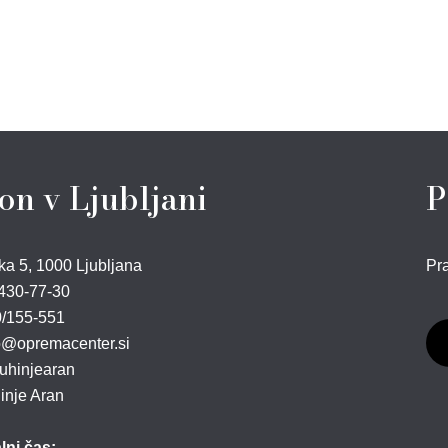
on v Ljubljani
P
ka 5, 1000 Ljubljana
Pra
430-77-30
/155-551
@opremacenter.si
hinjearan
nje Aran
lni čas: