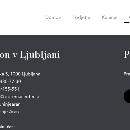
Domov
Podjetje
Kuhinje
on v Ljubljani
P
ka 5, 1000 Ljubljana
Pra
430-77-30
/155-551
o@opremacenter.si
hinjearan
nje Aran
lni čas: