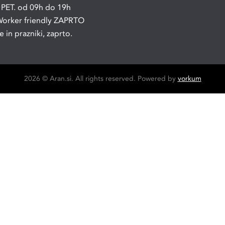
 PET. od 09h do 19h
orker friendly ZAPRTO
 in prazniki, zaprto.
2026 © Aran.si. All rights reserved. Powered by
vorkum