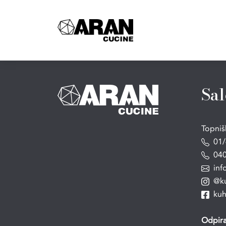
Sal
Topniš
01/
040
inf
@ku
kuhi
Odpira