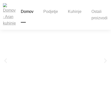
Domov
Podjetje
Kuhinje
Ostali
proizvodi
Oblikovalec Davide
Oldani
Projekt CUCINAnD’O, trajnostna kuhinja, ki
jo je zasnoval Davide Oldani in oblikoval v
sodelovanju z Attilo Veressom za Aran.
Projekt CUCINAnD’O