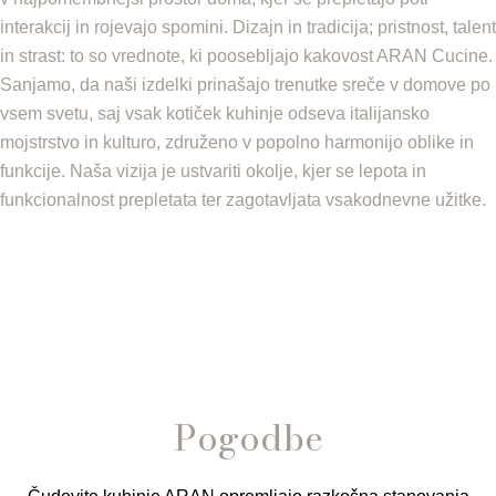
interakcij in rojevajo spomini. Dizajn in tradicija; pristnost, talent
in strast: to so vrednote, ki poosebljajo kakovost ARAN Cucine.
Sanjamo, da naši izdelki prinašajo trenutke sreče v domove po
vsem svetu, saj vsak kotiček kuhinje odseva italijansko
mojstrstvo in kulturo, združeno v popolno harmonijo oblike in
funkcije. Naša vizija je ustvariti okolje, kjer se lepota in
funkcionalnost prepletata ter zagotavljata vsakodnevne užitke.
Pogodbe