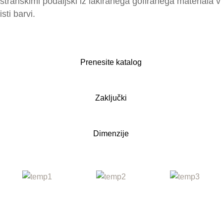
stranskimi podaljški iz lakiranega gofiranega materiala v
isti barvi.
Prenesite katalog
Zaključki
Dimenzije