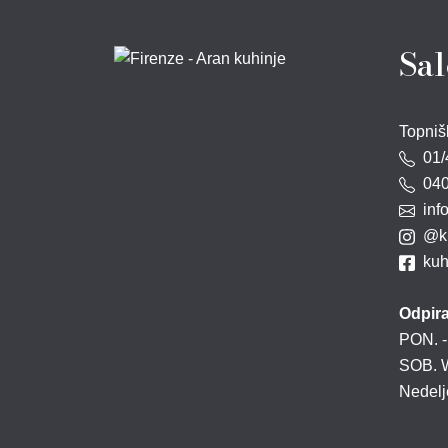
Sal
Topniš
01/
040
info
@ku
kuhi
Odpira
PON. -
SOB. W
Nedelje