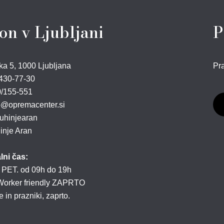
on v Ljubljani
P
ka 5, 1000 Ljubljana
Pra
430-77-30
/155-551
@opremacenter.si
hinjearan
nje Aran
lni čas:
 PET. od 09h do 19h
orker friendly ZAPRTO
 in prazniki, zaprto.