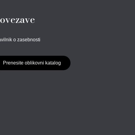
ovezave
vilnik o zasebnosti
Prenesite oblikovni katalog